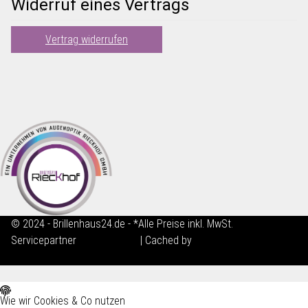
Widerruf eines Vertrags
Vertrag widerrufen
© 2024 - Brillenhaus24.de - *Alle Preise inkl. MwSt.
Servicepartner
maxkunze.de
| Cached by
ecomDATA LiteSpeed
Cache
Wie wir Cookies & Co nutzen