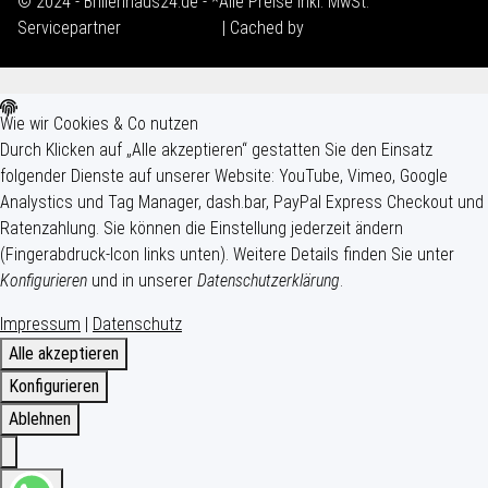
© 2024 - Brillenhaus24.de - *Alle Preise inkl. MwSt.
Servicepartner
maxkunze.de
| Cached by
ecomDATA LiteSpeed
Cache
Wie wir Cookies & Co nutzen
Durch Klicken auf „Alle akzeptieren“ gestatten Sie den Einsatz
folgender Dienste auf unserer Website: YouTube, Vimeo, Google
Analystics und Tag Manager, dash.bar, PayPal Express Checkout und
Ratenzahlung. Sie können die Einstellung jederzeit ändern
(Fingerabdruck-Icon links unten). Weitere Details finden Sie unter
Konfigurieren
und in unserer
Datenschutzerklärung
.
Impressum
|
Datenschutz
Alle akzeptieren
Konfigurieren
Ablehnen