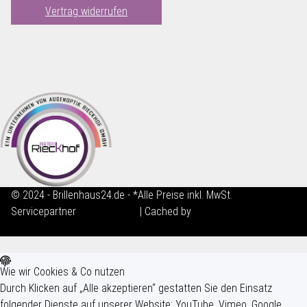
Vertrag widerrufen
© 2024 - Brillenhaus24.de - *Alle Preise inkl. MwSt.
Servicepartner
maxkunze.de
| Cached by
ecomDATA LiteSpeed
Cache
Wie wir Cookies & Co nutzen
Durch Klicken auf „Alle akzeptieren“ gestatten Sie den Einsatz
folgender Dienste auf unserer Website: YouTube, Vimeo, Google