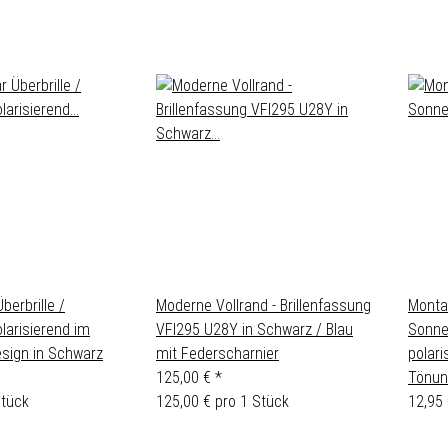
berbrille /
Moderne Vollrand - Brillenfassung
Monta
olarisierend im
VFI295 U28Y in Schwarz / Blau
Sonne
sign in Schwarz
mit Federscharnier
polari
125,00 €
*
Tönun
Stück
125,00 € pro 1 Stück
12,95