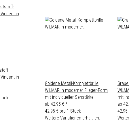
toff-
 Vincent in
Goldene Metall-Komplettbrille
Graue 
WILMAR in moderner Flieger-Form
WILMA
mit individueller Sehstärke
mit in
Stück
ab
42,95 €
*
ab
42
42,95 € pro 1 Stück
42,95 
Weitere Variationen erhältlich.
Weiter