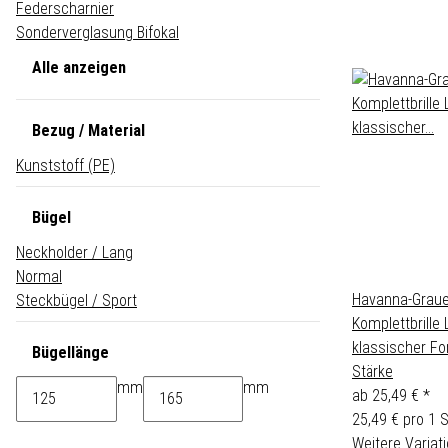
Federscharnier
Sonderverglasung Bifokal
Alle anzeigen
Bezug / Material
Kunststoff (PE)
Bügel
Neckholder / Lang
Normal
Havanna-Graue
Steckbügel / Sport
Komplettbrille 
klassischer For
Bügellänge
Stärke
mm
mm
ab
25,49 €
*
25,49 € pro 1 
Weitere Variati