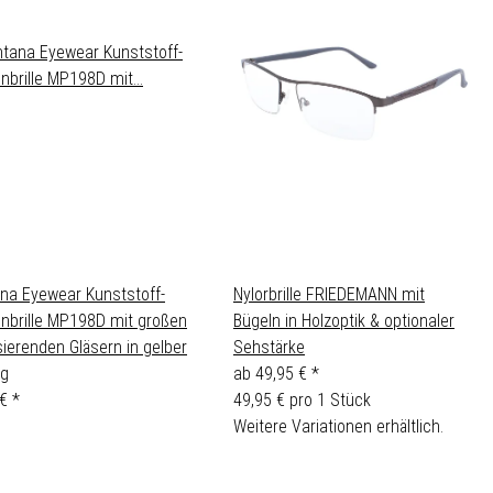
na Eyewear Kunststoff-
Nylorbrille FRIEDEMANN mit
nbrille MP198D mit großen
Bügeln in Holzoptik & optionaler
sierenden Gläsern in gelber
Sehstärke
g
ab
49,95 €
*
 €
*
49,95 € pro 1 Stück
Weitere Variationen erhältlich.