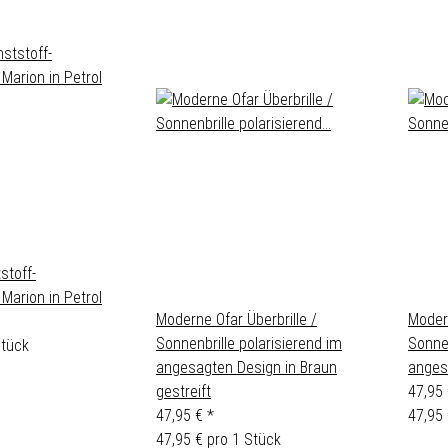
stoff-
 Marion in Petrol
Moderne Ofar Überbrille /
Modern
Sonnenbrille polarisierend im
Sonnen
Stück
angesagten Design in Braun
anges
gestreift
47,95
47,95 €
*
47,95 
47,95 € pro 1 Stück