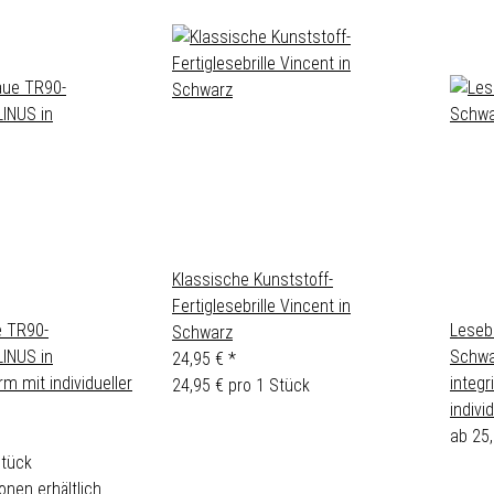
Klassische Kunststoff-
Fertiglesebrille Vincent in
 TR90-
Lesebr
Schwarz
LINUS in
Schwa
24,95 €
*
m mit individueller
integr
24,95 € pro 1 Stück
indivi
ab
25
Stück
onen erhältlich.