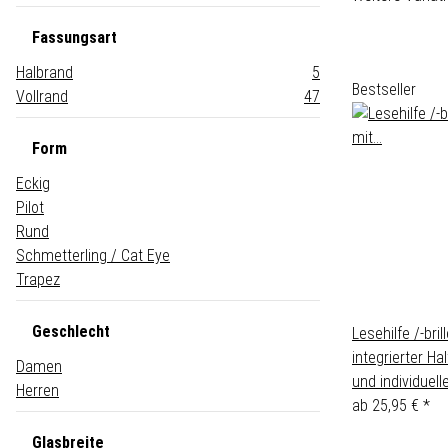
Fassungsart
Halbrand
5
Bestseller
Vollrand
47
Form
Eckig
Pilot
Rund
Schmetterling / Cat Eye
Trapez
Geschlecht
Lesehilfe /-bril
integrierter Hal
Damen
und individuell
Herren
ab
25,95 €
*
Glasbreite