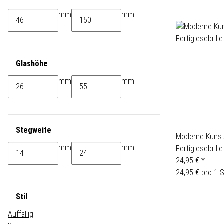
mm
mm
Glashöhe
mm
mm
Stegweite
Moderne Kunst
mm
mm
Fertiglesebrille
24,95 €
*
24,95 € pro 1 
Stil
Auffällig