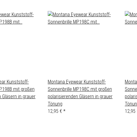
ar Kunststoff-
Montana Eyewear Kunststoff-
Monta
MP198B mit großen
Sonnenbrille MP198C mit großen
Sonne
n Gläsern in grauer
polarisierenden Gläsern in grauer
polari
Tönung
Tönun
12,95 €
*
12,95