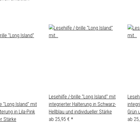
Lesehilfe /-brille "Long Island" mit
Lesehi
le "Long Island" mit
integrierter Halterung in Schwarz-
integr
terung in Lila-Pink
Hellblau und individueller Stärke
Grün u
er Stärke
ab
25,95 €
*
ab
25