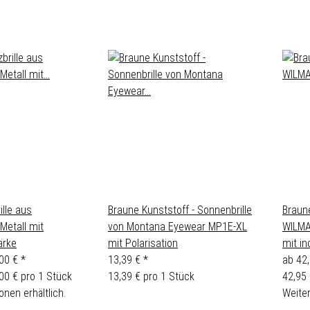
ille aus
Braune Kunststoff - Sonnenbrille
Braune
Metall mit
von Montana Eyewear MP1E-XL
WILMA
ärke
mit Polarisation
mit in
,00 €
*
13,39 €
*
ab
42
,00 € pro 1 Stück
13,39 € pro 1 Stück
42,95 
onen erhältlich.
Weiter