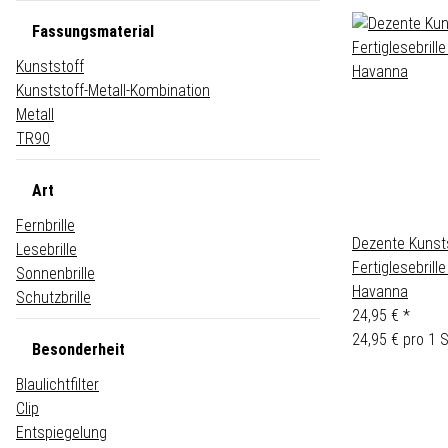
Fassungsmaterial
Kunststoff
Kunststoff-Metall-Kombination
Metall
TR90
Art
Fernbrille
Dezente Kunsts
Lesebrille
Fertiglesebrille
Sonnenbrille
Havanna
Schutzbrille
24,95 €
*
24,95 € pro 1 
Besonderheit
Blaulichtfilter
Clip
Entspiegelung