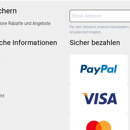
chern
lusive Rabatte und Angebote
Für den Versand unseres Newsletters 
ist jederzeit möglich.
iche Informationen
Sicher bezahlen
z
cht