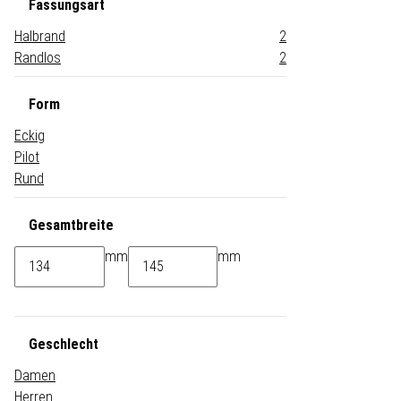
Fassungsart
Halbrand
2
Randlos
2
Form
Eckig
Pilot
Rund
Gesamtbreite
mm
mm
Geschlecht
Damen
Herren