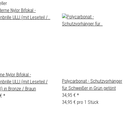
ller
e Nylor Bifokal -
Polycarbonat - Schutzvorhänger
brille ULLI (mit Leseteil /
für Schweißer in Grün getönt
l) in Bronze / Braun
34,95 €
*
 €
*
34,95 € pro 1 Stück