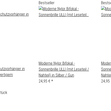
Bestseller
Bestse
Moderne Nylor Bifokal -
Modern
utzvorhänger in
Sonnenbrille ULLI (mit Leseteil /
Sonnen
wertigem
Nahteil) in Silber / Gun
Nahtei
24,95 €
*
24,95
Stück