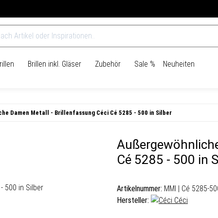
Über 965.000 Kunden vertrauen uns bereits
illen
Brillen inkl. Gläser
Zubehör
Sale %
Neuheiten
he Damen Metall - Brillenfassung Céci Cé 5285 - 500 in Silber
Außergewöhnliche 
Cé 5285 - 500 in S
Artikelnummer:
MMI | Cé 5285-50
Hersteller:
Céci