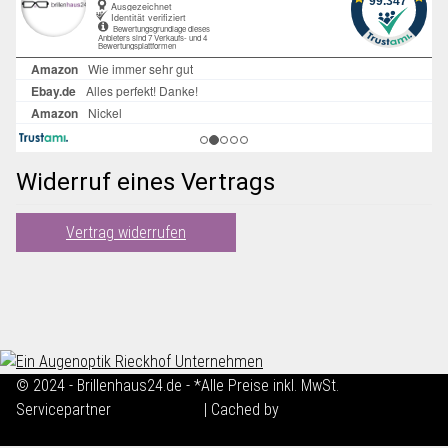
Widerruf eines Vertrags
Vertrag widerrufen
© 2024 - Brillenhaus24.de - *Alle Preise inkl. MwSt.
Servicepartner
maxkunze.de
| Cached by
ecomDATA LiteSpeed
Cache