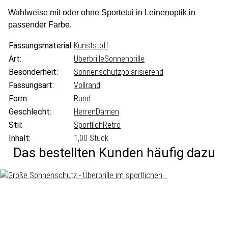
Wahlweise mit oder ohne Sportetui in Leinenoptik in
passender Farbe.
Fassungsmaterial:
Kunststoff
Art:
Überbrille
Sonnenbrille
Besonderheit:
Sonnenschutz
polarisierend
Fassungsart:
Vollrand
Form:
Rund
Geschlecht:
Herren
Damen
Stil:
Sportlich
Retro
Inhalt:
1,00 Stück
Das bestellten Kunden häufig dazu