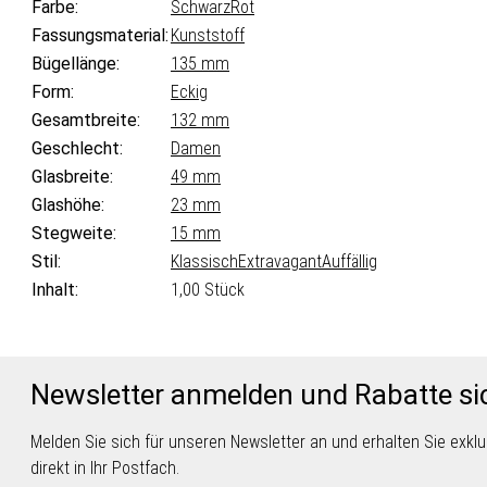
Farbe:
Schwarz
Rot
Fassungsmaterial:
Kunststoff
Bügellänge:
135 mm
Form:
Eckig
Gesamtbreite:
132 mm
Geschlecht:
Damen
Glasbreite:
49 mm
Glashöhe:
23 mm
Stegweite:
15 mm
Stil:
Klassisch
Extravagant
Auffällig
Inhalt:
1,00 Stück
Newsletter anmelden und Rabatte si
Melden Sie sich für unseren Newsletter an und erhalten Sie exk
direkt in Ihr Postfach.