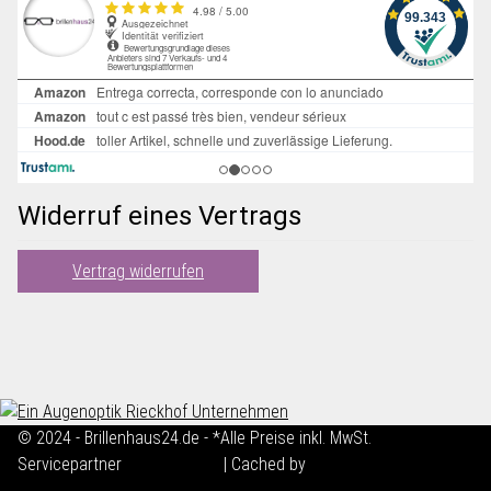
Widerruf eines Vertrags
Vertrag widerrufen
© 2024 - Brillenhaus24.de - *Alle Preise inkl. MwSt.
Servicepartner
maxkunze.de
| Cached by
ecomDATA LiteSpeed
Cache