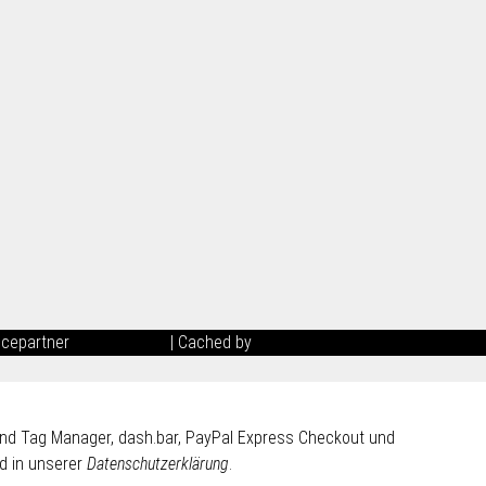
icepartner
maxkunze.de
| Cached by
ecomDATA LiteSpeed Cache
 und Tag Manager, dash.bar, PayPal Express Checkout und
d in unserer
Datenschutzerklärung
.