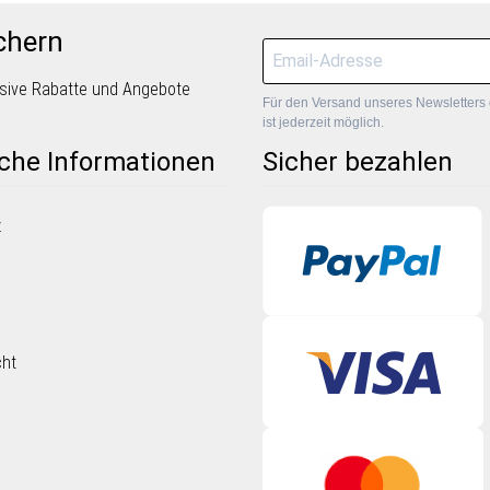
chern
lusive Rabatte und Angebote
Für den Versand unseres Newsletters 
ist jederzeit möglich.
iche Informationen
Sicher bezahlen
z
cht