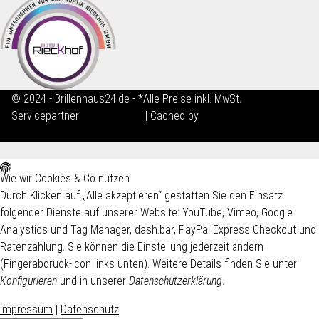
© 2024 - Brillenhaus24.de - *Alle Preise inkl. MwSt.
Servicepartner
maxkunze.de
| Cached by
ecomDATA LiteSpeed
Cache
Wie wir Cookies & Co nutzen
Durch Klicken auf „Alle akzeptieren“ gestatten Sie den Einsatz
folgender Dienste auf unserer Website: YouTube, Vimeo, Google
Analystics und Tag Manager, dash.bar, PayPal Express Checkout und
Ratenzahlung. Sie können die Einstellung jederzeit ändern
(Fingerabdruck-Icon links unten). Weitere Details finden Sie unter
Konfigurieren
und in unserer
Datenschutzerklärung
.
Impressum
|
Datenschutz