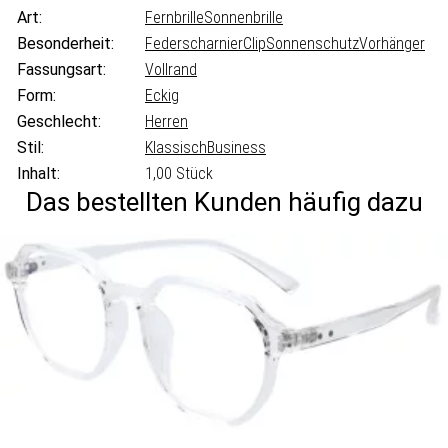
Art:
Fernbrille
Sonnenbrille
Besonderheit:
Federscharnier
Clip
Sonnenschutz
Vorhänger
Fassungsart:
Vollrand
Form:
Eckig
Geschlecht:
Herren
Stil:
Klassisch
Business
Inhalt:
1,00 Stück
Das bestellten Kunden häufig dazu