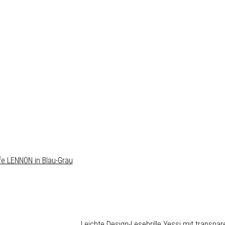
lfe LENNON in Blau-Grau
Leichte Design-Lesebrille Yessi mit transpa