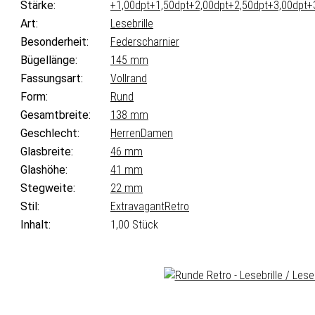
Stärke:
+1,00dpt
+1,50dpt
+2,00dpt
+2,50dpt
+3,00dpt
+
Art:
Lesebrille
Besonderheit:
Federscharnier
Bügellänge:
145 mm
Fassungsart:
Vollrand
Form:
Rund
Gesamtbreite:
138 mm
Geschlecht:
Herren
Damen
Glasbreite:
46 mm
Glashöhe:
41 mm
Stegweite:
22 mm
Stil:
Extravagant
Retro
Inhalt:
1,00 Stück