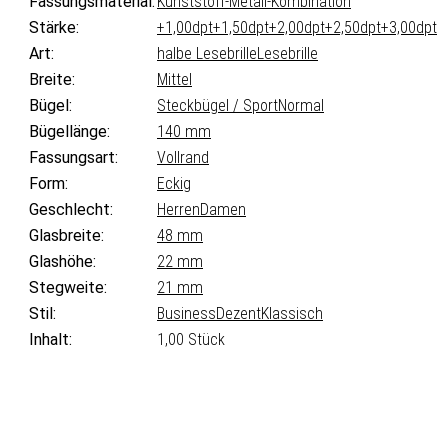
Fassungsmaterial:
Kunststoff-Metall-Kombination
Stärke:
+1,00dpt
+1,50dpt
+2,00dpt
+2,50dpt
+3,00dpt
Art:
halbe Lesebrille
Lesebrille
Breite:
Mittel
Bügel:
Steckbügel / Sport
Normal
Bügellänge:
140 mm
Fassungsart:
Vollrand
Form:
Eckig
Geschlecht:
Herren
Damen
Glasbreite:
48 mm
Glashöhe:
22 mm
Stegweite:
21 mm
Stil:
Business
Dezent
Klassisch
Inhalt:
1,00 Stück