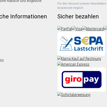
lusive Rabatte und Angebote
Für den Versand unseres Newsletters 
ist jederzeit möglich.
iche Informationen
Sicher bezahlen
z
cht