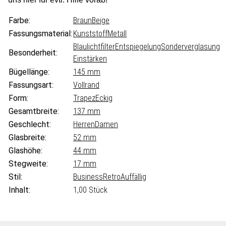
Farbe:
Braun
Beige
Fassungsmaterial:
Kunststoff
Metall
Blaulichtfilter
Entspiegelung
Sonderverglasung
Besonderheit:
Einstärken
Bügellänge:
145 mm
Fassungsart:
Vollrand
Form:
Trapez
Eckig
Gesamtbreite:
137 mm
Geschlecht:
Herren
Damen
Glasbreite:
52 mm
Glashöhe:
44 mm
Stegweite:
17 mm
Stil:
Business
Retro
Auffällig
Inhalt:
1,00 Stück