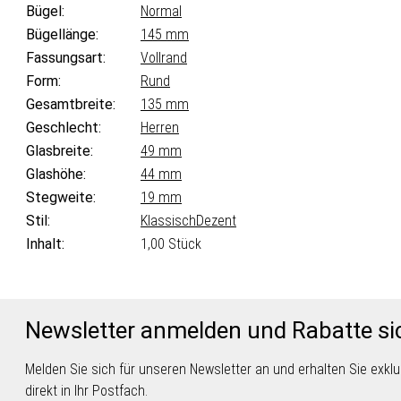
Bügel:
Normal
Bügellänge:
145 mm
Fassungsart:
Vollrand
Form:
Rund
Gesamtbreite:
135 mm
Geschlecht:
Herren
Glasbreite:
49 mm
Glashöhe:
44 mm
Stegweite:
19 mm
Stil:
Klassisch
Dezent
Inhalt:
1,00 Stück
Newsletter anmelden und Rabatte si
Melden Sie sich für unseren Newsletter an und erhalten Sie exk
direkt in Ihr Postfach.