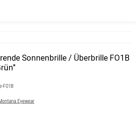
rende Sonnenbrille / Überbrille FO1B
Grün"
le-FO1B
Montana Eyewear