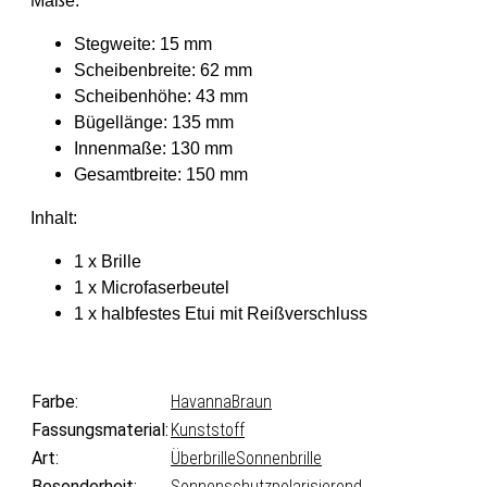
Maße:
Stegweite: 15 mm
Scheibenbreite: 62 mm
Scheibenhöhe: 43 mm
Bügellänge: 135 mm
Innenmaße: 130 mm
Gesamtbreite: 150 mm
Inhalt:
1 x Brille
1 x Microfaserbeutel
1 x halbfestes Etui mit Reißverschluss
Farbe:
Havanna
Braun
Fassungsmaterial:
Kunststoff
Art:
Überbrille
Sonnenbrille
Besonderheit:
Sonnenschutz
polarisierend