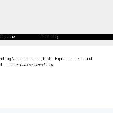
icepartner
maxkunze.de
| Cached by
ecomDATA LiteSpeed Cache
 und Tag Manager, dash.bar, PayPal Express Checkout und
d in unserer
Datenschutzerklärung
.