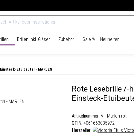
Über 965.000 Kunden vertrauen uns bereits
illen
Brillen inkl. Gläser
Zubehör
Sale %
Neuheiten
m Einsteck-Etuibeutel - MARLEN
Rote Lesebrille /-
Einsteck-Etuibeu
Artikelnummer:
V - Marlen rot
GTIN:
4061663035972
Hersteller:
Victo