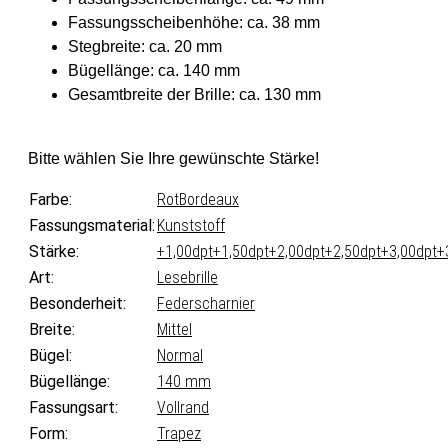
Fassungsscheibenhöhe: ca. 38 mm
Stegbreite: ca. 20 mm
Bügellänge: ca. 140 mm
Gesamtbreite der Brille: ca. 130 mm
Bitte wählen Sie Ihre gewünschte Stärke!
Farbe:
Rot
Bordeaux
Fassungsmaterial:
Kunststoff
Stärke:
+1,00dpt
+1,50dpt
+2,00dpt
+2,50dpt
+3,00dpt
+
Art:
Lesebrille
Besonderheit:
Federscharnier
Breite:
Mittel
Bügel:
Normal
Bügellänge:
140 mm
Fassungsart:
Vollrand
Form:
Trapez