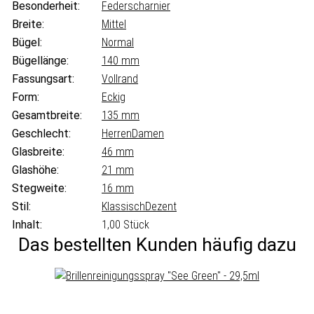
Besonderheit:
Federscharnier
Breite:
Mittel
Bügel:
Normal
Bügellänge:
140 mm
Fassungsart:
Vollrand
Form:
Eckig
Gesamtbreite:
135 mm
Geschlecht:
Herren
Damen
Glasbreite:
46 mm
Glashöhe:
21 mm
Stegweite:
16 mm
Stil:
Klassisch
Dezent
Inhalt:
1,00 Stück
Das bestellten Kunden häufig dazu