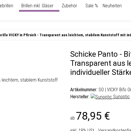
ebrillen
Brillen inkl. Gläser
Zubehör
Sale %
Neuheiten
rille VICKY in Pfirsich - Transparent aus leichtem, stabilem Kunststoff mit in
Schicke Panto - Bif
Transparent aus l
individueller Stärk
Artikelnummer:
SO | VICKY Bifo O
Hersteller:
Sunoptic
78,95 €
ab
inkl. 19% USt. ,
Versandkostenfre