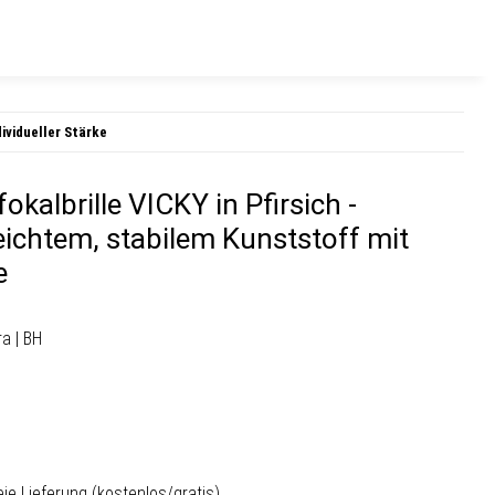
dividueller Stärke
okalbrille VICKY in Pfirsich -
eichtem, stabilem Kunststoff mit
e
ra | BH
ie Lieferung
(kostenlos/gratis)