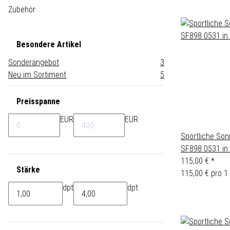
Zubehör
Besondere Artikel
Sonderangebot
3
Neu im Sortiment
5
Preisspanne
EUR
EUR
Sportliche Sonn
SF898 0531 in
115,00 €
*
Stärke
115,00 € pro 1
dpt
dpt