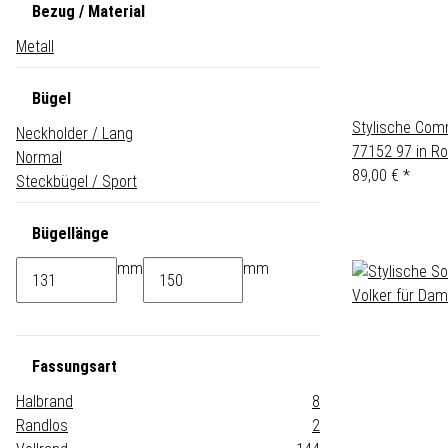
Bezug / Material
Metall
Bügel
Stylische Com
Neckholder / Lang
77152 97 in Ro
Normal
89,00 €
*
Steckbügel / Sport
Bügellänge
mm
mm
Fassungsart
Halbrand
8
Randlos
2