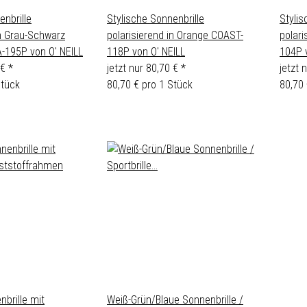
enbrille
Stylische Sonnenbrille
Stylis
in Grau-Schwarz
polarisierend in Orange COAST-
polari
-195P von O' NEILL
118P von O' NEILL
104P 
 €
*
jetzt nur
80,70 €
*
jetzt 
Stück
80,70 € pro 1 Stück
80,70 
brille mit
Weiß-Grün/Blaue Sonnenbrille /