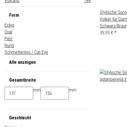
Vollrand
144
Stylische Sonne
Form
Volker für Dam
Eckig
Schwarz/Brau
Oval
35,95 €
*
Pilot
Rund
Schmetterling / Cat Eye
Alle anzeigen
Gesamtbreite
mm
mm
Geschlecht