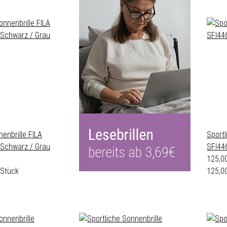
enbrille FILA
Sportl
 Schwarz / Grau
SFI44
125,0
 Stück
125,00