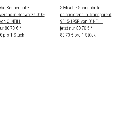
che Sonnenbrille
Stylische Sonnenbrille
sierend in Schwarz 9010-
polarisierend in Transparent
von O' NEILL
9015-195P von O' NEILL
nur
80,70 €
*
jetzt nur
80,70 €
*
€ pro 1 Stück
80,70 € pro 1 Stück