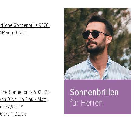
iche Sonnenbrille 9028-2.0
on O´Neill in Blau / Matt
nur
77,90 €
*
€ pro 1 Stück