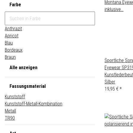
Farbe
Anthrazit
Apricot
Blau
Bordeaux
Braun
Sportliche Son
Eyewear SP319 
Alle anzeigen
Kunstlederbeut
Silber
Fassungsmaterial
19,95 €
*
Kunststoff
Kunststoff-Metall-Kombination
Metall
TR90