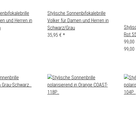
nbifokalebrille
Stylische Sonnenbifokalebrille
en und Herren in
Volker für Damen und Herren in
Stylis
n
Schwarz/Grau
Rot 55
35,95 €
*
99,00
99,00 