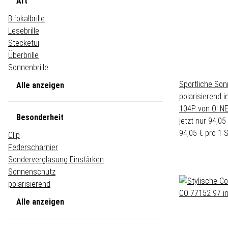
Art
Bifokalbrille
Lesebrille
Stecketui
Überbrille
Sonnenbrille
Sportliche Son
Alle anzeigen
polarisierend 
104P von O' NE
Besonderheit
jetzt nur
94,05
94,05 € pro 1 
Clip
Federscharnier
Sonderverglasung Einstärken
Sonnenschutz
polarisierend
Alle anzeigen