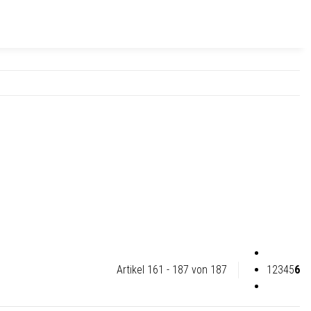
Artikel 161 - 187 von 187
1
2
3
4
5
6