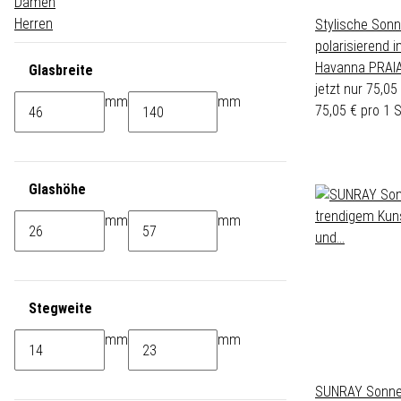
Damen
Herren
Stylische Sonn
polarisierend 
Havanna PRAIA
Glasbreite
jetzt nur
75,05
mm
mm
75,05 € pro 1 
Glashöhe
mm
mm
Stegweite
mm
mm
SUNRAY Sonnen