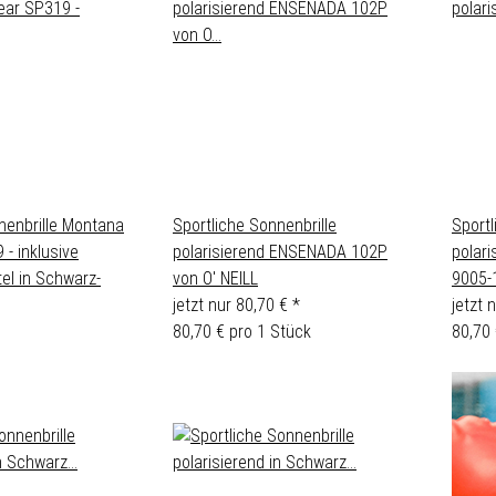
nenbrille Montana
Sportliche Sonnenbrille
Sportl
- inklusive
polarisierend ENSENADA 102P
polari
el in Schwarz-
von O' NEILL
9005-
jetzt nur
80,70 €
*
jetzt 
80,70 € pro 1 Stück
80,70 