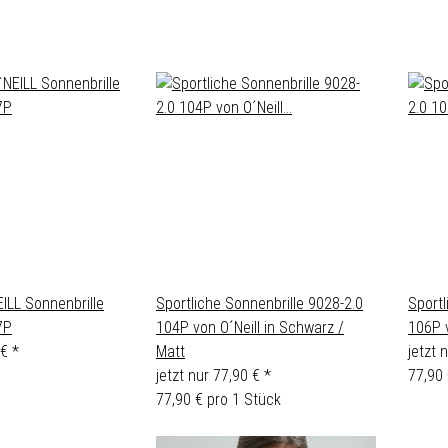
EILL Sonnenbrille
Sportliche Sonnenbrille 9028-2.0
Sportl
7P
104P von O´Neill in Schwarz /
106P v
 €
*
Matt
jetzt 
jetzt nur
77,90 €
*
77,90 
77,90 € pro 1 Stück