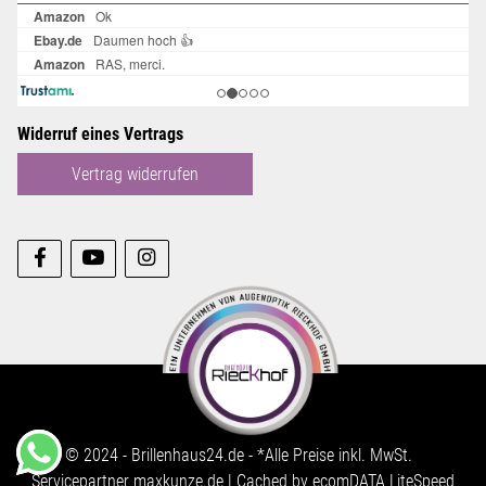
Widerruf eines Vertrags
Vertrag widerrufen
© 2024 - Brillenhaus24.de - *Alle Preise inkl. MwSt.
Servicepartner
maxkunze.de
| Cached by
ecomDATA LiteSpeed