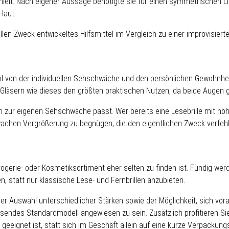
ielt. Nach eigener Aussage benötigte sie für einen symmetrischen Lid
Haut.
iellen Zweck entwickeltes Hilfsmittel im Vergleich zu einer improvisi
hl von der individuellen Sehschwäche und den persönlichen Gewohnheit
Gläsern wie dieses den größten praktischen Nutzen, da beide Augen gl
 zur eigenen Sehschwäche passt. Wer bereits eine Lesebrille mit höher
hwachen Vergrößerung zu begnügen, die den eigentlichen Zweck verfehl
rogerie- oder Kosmetiksortiment eher selten zu finden ist. Fündig werd
, statt nur klassische Lese- und Fernbrillen anzubieten.
n der Auswahl unterschiedlicher Stärken sowie der Möglichkeit, sich v
assendes Standardmodell angewiesen zu sein. Zusätzlich profitieren Si
geeignet ist, statt sich im Geschäft allein auf eine kurze Verpacku