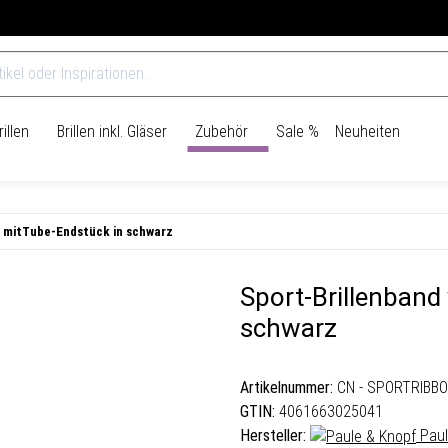
Über 965.000 Kunden vertrauen uns bereits
illen
Brillen inkl. Gläser
Zubehör
Sale %
Neuheiten
r mitTube-Endstück in schwarz
Sport-Brillenband
schwarz
Artikelnummer:
CN - SPORTRIBB
GTIN:
4061663025041
Hersteller:
Paul