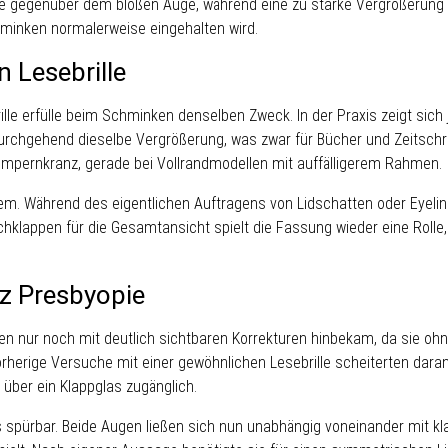
gegenüber dem bloßen Auge, während eine zu starke Vergrößerung das 
hminken normalerweise eingehalten wird.
 Lesebrille
e erfülle beim Schminken denselben Zweck. In der Praxis zeigt sich j
n durchgehend dieselbe Vergrößerung, was zwar für Bücher und Zeitschr
 Wimpernkranz, gerade bei Vollrandmodellen mit auffälligerem Rahmen.
. Während des eigentlichen Auftragens von Lidschatten oder Eyeliner
klappen für die Gesamtansicht spielt die Fassung wieder eine Rolle, d
tz Presbyopie
hren nur noch mit deutlich sichtbaren Korrekturen hinbekam, da sie ohn
Vorherige Versuche mit einer gewöhnlichen Lesebrille scheiterten da
über ein Klappglas zugänglich.
as spürbar. Beide Augen ließen sich nun unabhängig voneinander mit k