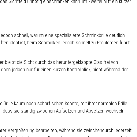
Sichtfeld unnötig einschränken kann. Im Zweifel hilft ein kurzer
edoch schnell, warum eine spezialisierte Schminkbrille deutlich
iften ideal ist, beim Schminken jedoch schnell zu Problemen führt:
 bleibt die Sicht durch das heruntergeklappte Glas frei von
ann jedoch nur für einen kurzen Kontrollblick, nicht während der
e Brille kaum noch scharf sehen konnte, mit ihrer normalen Brille
ran, dass sie ständig zwischen Aufsetzen und Absetzen wechseln
larer Vergrößerung bearbeiten, während sie zwischendurch jederzeit