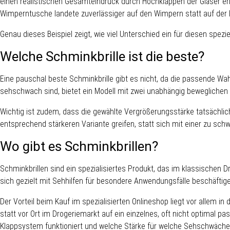
einen realistischen Gesamteindruck durch Hochklappen der Gläser erh
Wimperntusche landete zuverlässiger auf den Wimpern statt auf der 
Genau dieses Beispiel zeigt, wie viel Unterschied ein für diesen spez
Welche Schminkbrille ist die beste?
Eine pauschal beste Schminkbrille gibt es nicht, da die passende Wa
sehschwach sind, bietet ein Modell mit zwei unabhängig beweglichen 
Wichtig ist zudem, dass die gewählte Vergrößerungsstärke tatsächlich
entsprechend stärkeren Variante greifen, statt sich mit einer zu sc
Wo gibt es Schminkbrillen?
Schminkbrillen sind ein spezialisiertes Produkt, das im klassischen D
sich gezielt mit Sehhilfen für besondere Anwendungsfälle beschäftigen
Der Vorteil beim Kauf im spezialisierten Onlineshop liegt vor allem i
statt vor Ort im Drogeriemarkt auf ein einzelnes, oft nicht optimal p
Klappsystem funktioniert und welche Stärke für welche Sehschwäche 