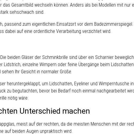
für das Gesamtbild wechseln können. Anders als bei Modellen mit nur 
h stark sehschwach sind.
ch, passend zum eigentlichen Einsatzort vor dem Badezimmerspiegel. 
s dabei auf eine ordentliche Verarbeitung verzichtet wird.
oll. Die beiden Gläser der Schminkbrille sind über ein Scharnier beweg
 der Lidstrich, einzelne Wimpern oder feine Übergänge beim Lidschatt
 sehen Ihr Gesicht in normaler Größe.
ser heruntergeklappt, um Lidschatten, Eyeliner und Wimperntusche in 
k zu begutachten, bevor bei Bedarf noch einmal nachgearbeitet wird.
lle nötig wäre.
echten Unterschied machen
Klappglas, meist auf der rechten, da die meisten Menschen mit der re
e auf beiden Augen unpraktisch wird.