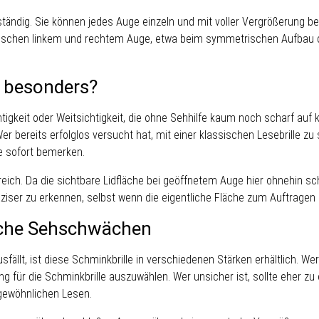
lständig. Sie können jedes Auge einzeln und mit voller Vergrößerung 
schen linkem und rechtem Auge, etwa beim symmetrischen Aufbau des 
e besonders?
tigkeit oder Weitsichtigkeit, die ohne Sehhilfe kaum noch scharf auf 
Wer bereits erfolglos versucht hat, mit einer klassischen Lesebrille
e sofort bemerken.
ich. Da die sichtbare Lidfläche bei geöffnetem Auge hier ohnehin schma
ser zu erkennen, selbst wenn die eigentliche Fläche zum Auftragen se
liche Sehschwächen
ällt, ist diese Schminkbrille in verschiedenen Stärken erhältlich. Wer 
g für die Schminkbrille auszuwählen. Wer unsicher ist, sollte eher z
 gewöhnlichen Lesen.