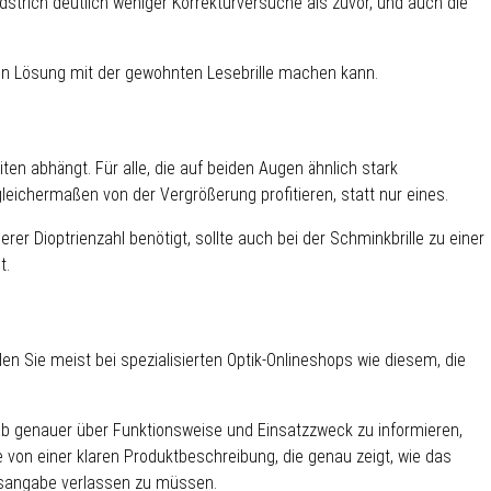
strich deutlich weniger Korrekturversuche als zuvor, und auch die
erten Lösung mit der gewohnten Lesebrille machen kann.
en abhängt. Für alle, die auf beiden Augen ähnlich stark
eichermaßen von der Vergrößerung profitieren, statt nur eines.
er Dioptrienzahl benötigt, sollte auch bei der Schminkbrille zu einer
t.
en Sie meist bei spezialisierten Optik-Onlineshops wie diesem, die
orab genauer über Funktionsweise und Einsatzzweck zu informieren,
e von einer klaren Produktbeschreibung, die genau zeigt, wie das
ngsangabe verlassen zu müssen.