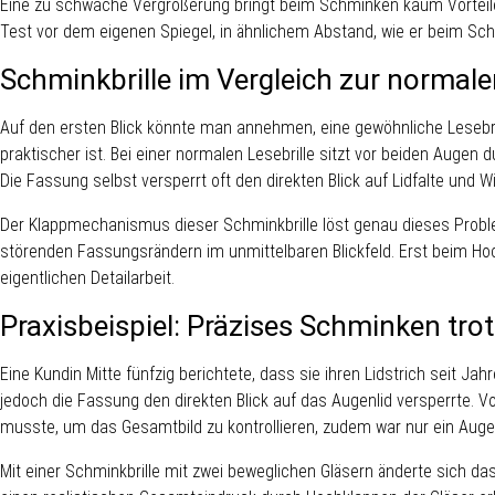
Eine zu schwache Vergrößerung bringt beim Schminken kaum Vorteile 
Test vor dem eigenen Spiegel, in ähnlichem Abstand, wie er beim Sc
Schminkbrille im Vergleich zur normalen
Auf den ersten Blick könnte man annehmen, eine gewöhnliche Lesebrill
praktischer ist. Bei einer normalen Lesebrille sitzt vor beiden Auge
Die Fassung selbst versperrt oft den direkten Blick auf Lidfalte und
Der Klappmechanismus dieser Schminkbrille löst genau dieses Problem
störenden Fassungsrändern im unmittelbaren Blickfeld. Erst beim Hoch
eigentlichen Detailarbeit.
Praxisbeispiel: Präzises Schminken tro
Eine Kundin Mitte fünfzig berichtete, dass sie ihren Lidstrich seit Ja
jedoch die Fassung den direkten Blick auf das Augenlid versperrte. 
musste, um das Gesamtbild zu kontrollieren, zudem war nur ein Auge 
Mit einer Schminkbrille mit zwei beweglichen Gläsern änderte sich d