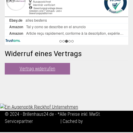
Widerruf eines Vertrags
Vertrag widerrufen
© 2024 - Brillenhaus24.de - *Alle Preise inkl. MwSt.
Servicepartner
maxkunze.de
| Cached by
ecomDATA LiteSpeed
Cache