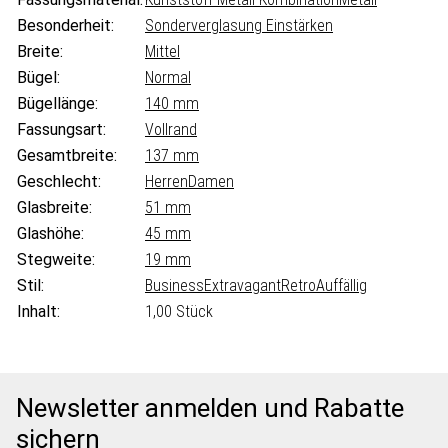
Besonderheit:
Sonderverglasung Einstärken
Breite:
Mittel
Bügel:
Normal
Bügellänge:
140 mm
Fassungsart:
Vollrand
Gesamtbreite:
137 mm
Geschlecht:
Herren
Damen
Glasbreite:
51 mm
Glashöhe:
45 mm
Stegweite:
19 mm
Stil:
Business
Extravagant
Retro
Auffällig
Inhalt:
1,00 Stück
Newsletter anmelden und Rabatte
sichern