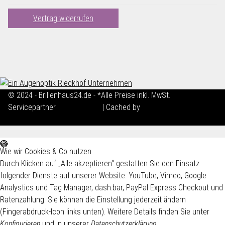
Vertrag widerrufen
© 2024 - Brillenhaus24.de - *Alle Preise inkl. MwSt.
Servicepartner
maxkunze.de
| Cached by
ecomDATA LiteSpeed
Cache
Wie wir Cookies & Co nutzen
Durch Klicken auf „Alle akzeptieren“ gestatten Sie den Einsatz
folgender Dienste auf unserer Website: YouTube, Vimeo, Google
Analystics und Tag Manager, dash.bar, PayPal Express Checkout und
Ratenzahlung. Sie können die Einstellung jederzeit ändern
(Fingerabdruck-Icon links unten). Weitere Details finden Sie unter
Konfigurieren
und in unserer
Datenschutzerklärung
.