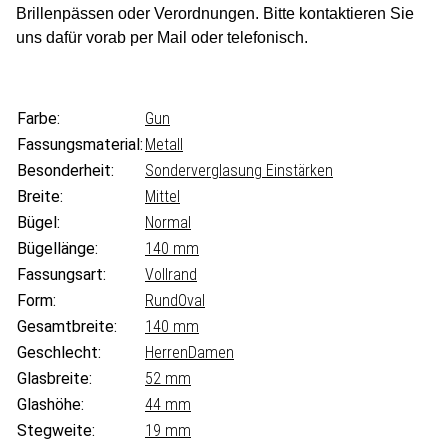
Brillenpässen oder Verordnungen.
Bitte kontaktieren Sie
uns dafür vorab per Mail oder telefonisch.
Farbe:
Gun
Fassungsmaterial:
Metall
Besonderheit:
Sonderverglasung Einstärken
Breite:
Mittel
Bügel:
Normal
Bügellänge:
140 mm
Fassungsart:
Vollrand
Form:
Rund
Oval
Gesamtbreite:
140 mm
Geschlecht:
Herren
Damen
Glasbreite:
52 mm
Glashöhe:
44 mm
Stegweite:
19 mm