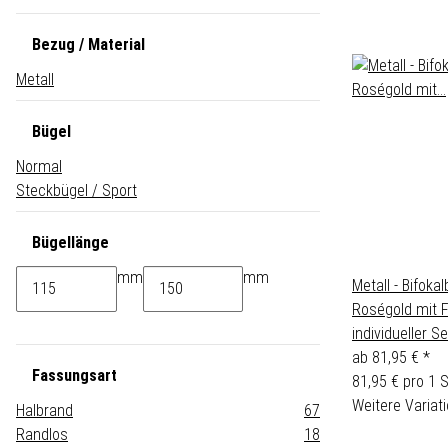
Bezug / Material
Metall
Bügel
Normal
Steckbügel / Sport
Bügellänge
mm
mm
Metall - Bifokalb
Roségold mit 
individueller S
ab
81,95 €
*
Fassungsart
81,95 € pro 1 
Weitere Variati
Halbrand
67
Randlos
18