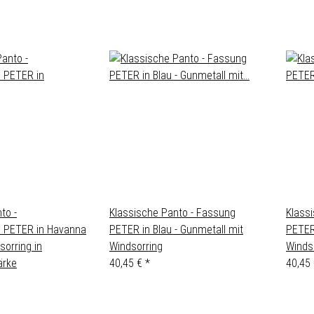
to -
Klassische Panto - Fassung
Klass
le PETER in Havanna
PETER in Blau - Gunmetall mit
PETER
sorring in
Windsorring
Winds
ärke
40,45 €
*
40,45