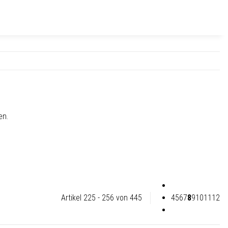
en.
Artikel 225 - 256 von 445
4
5
6
7
8
9
10
11
12