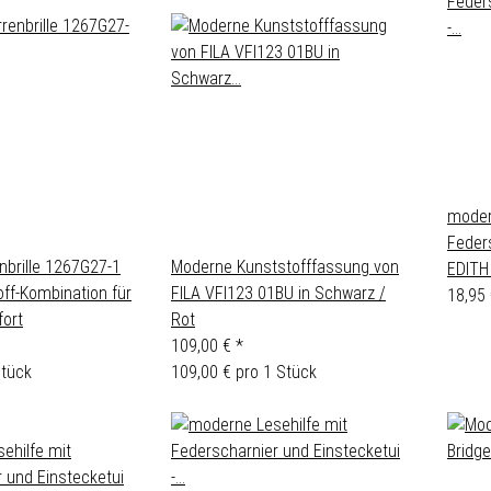
moder
Feders
nbrille 1267G27-1
Moderne Kunststofffassung von
EDITH 
off-Kombination für
FILA VFI123 01BU in Schwarz /
18,95
ort
Rot
109,00 €
*
Stück
109,00 € pro 1 Stück