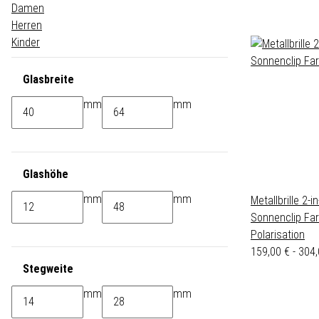
Damen
Herren
Kinder
Glasbreite
mm
mm
Glashöhe
mm
mm
Metallbrille 2-in
Sonnenclip Far
Polarisation
159,00 € -
304
Stegweite
mm
mm