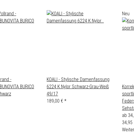
Neu
rand -
KOALI - Stylische Damenfassung
g BUNOVITA BURICO
6224 K Nylor Schwarz-Grau-Weiß
Korrek
chwarz
49/17
sport
189,00 €
*
Feders
Sehst
ab
34
34,95 
Weiter