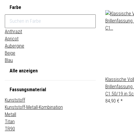
Farbe
Anthrazit
Apricot
Aubergine
Beige
Blau
Alle anzeigen
Klassische Voll
Brillenfassun
Fassungsmaterial
C1 50/19 in S
Kunststoff
84,90 €
*
Kunststoff-Metall-Kombination
Metall
Titan
TR90