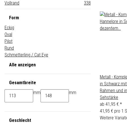
Vollrand
338
Form
Eckig
Oval
Pilot
Rund
Schmetterling / Cat Eye
Alle anzeigen
Metall - Komple
Gesamtbreite
in Schwarz mi
Rahmen und ind
mm
mm
Sehstärke
ab
41,95 €
*
41,95 € pro 1 
Weitere Variati
Geschlecht