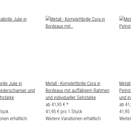
rille Julie in
Metall - Komplettbrille Cora in
Metall
Federscharnier und
Bordeaux mit auffälligem Rahmen
Petro
ehstärke
und individueller Sehstärke
und in
ab
41,95 €
*
ab
41
Stück
41,95 € pro 1 Stück
41,95 
onen erhältlich.
Weitere Variationen erhältlich.
Weiter