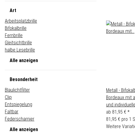
Art
Arbeitsplatzbrille
Bifokalbrille
Fernbrille
Gleitsichtbrille
halbe Lesebrille
Alle anzeigen
Besonderheit
Blaulichtfilter
Metall - Bifokal
Clip
Bordeaux mit 
Entspiegelung
und individuell
Faltbar
ab
81,95 €
*
Federscharnier
81,95 € pro 1 
Weitere Variati
Alle anzeigen