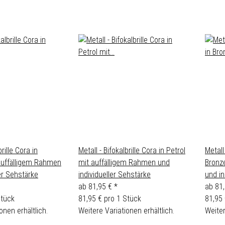
brille Cora in
Metall - Bifokalbrille Cora in Petrol
Metall
auffälligem Rahmen
mit auffälligem Rahmen und
Bronz
er Sehstärke
individueller Sehstärke
und in
ab
81,95 €
*
ab
81
Stück
81,95 € pro 1 Stück
81,95 
onen erhältlich.
Weitere Variationen erhältlich.
Weiter