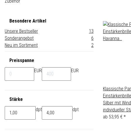
Zubehör
Besondere Artikel
Unsere Bestseller
13
Sonderangebot
6
Neu im Sortiment
2
Preisspanne
EUR
EUR
Klassische Pan
Einstärkenbril
Stärke
Silber mit Wind
dpt
dpt
individueller St
ab
53,95 €
*