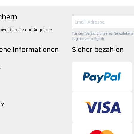
chern
lusive Rabatte und Angebote
Für den Versand unseres Newsletters 
ist jederzeit möglich.
iche Informationen
Sicher bezahlen
z
cht