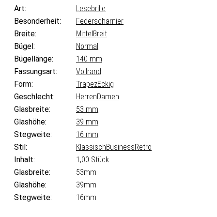
Art:
Lesebrille
Besonderheit:
Federscharnier
Breite:
Mittel
Breit
Bügel:
Normal
Bügellänge:
140 mm
Fassungsart:
Vollrand
Form:
Trapez
Eckig
Geschlecht:
Herren
Damen
Glasbreite:
53 mm
Glashöhe:
39 mm
Stegweite:
16 mm
Stil:
Klassisch
Business
Retro
Inhalt:
1,00 Stück
Glasbreite:
53mm
Glashöhe:
39mm
Stegweite:
16mm