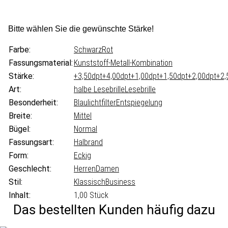
Bitte wählen Sie die gewünschte Stärke!
Farbe:
Schwarz
Rot
Fassungsmaterial:
Kunststoff-Metall-Kombination
Stärke:
+3,50dpt
+4,00dpt
+1,00dpt
+1,50dpt
+2,00dpt
+2,
Art:
halbe Lesebrille
Lesebrille
Besonderheit:
Blaulichtfilter
Entspiegelung
Breite:
Mittel
Bügel:
Normal
Fassungsart:
Halbrand
Form:
Eckig
Geschlecht:
Herren
Damen
Stil:
Klassisch
Business
Inhalt:
1,00 Stück
Das bestellten Kunden häufig dazu